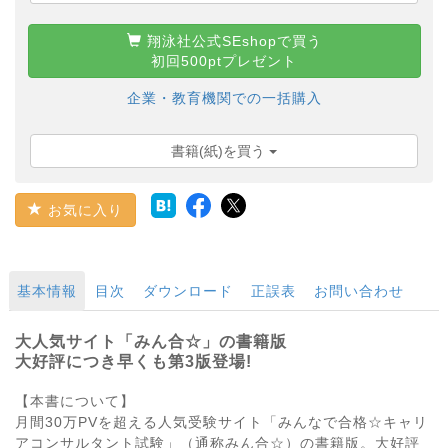
翔泳社公式SEshopで買う
初回500ptプレゼント
企業・教育機関での一括購入
書籍(紙)を買う
お気に入り
基本情報
目次
ダウンロード
正誤表
お問い合わせ
大人気サイト「みん合☆」の書籍版
大好評につき早くも第3版登場!
【本書について】
月間30万PVを超える人気受験サイト「みんなで合格☆キャリ
アコンサルタント試験」（通称みん合☆）の書籍版。大好評