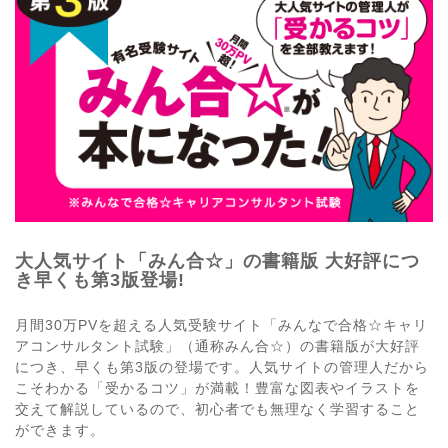
大人気サイト「みん合☆」の書籍版 大好評につ
き早くも第3版登場!
月間30万PVを超える人気受験サイト「みんなで合格☆キャリ
アコンサルタント試験」（通称みん合☆）の書籍版が大好評
につき、早くも第3版の登場です。人気サイトの管理人だから
こそわかる「受かるコツ」が満載！豊富な図表やイラストを
交えて解説しているので、初心者でも無理なく学習すること
ができます。