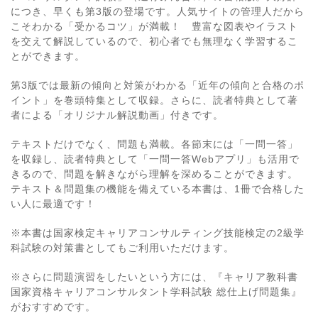
につき、早くも第3版の登場です。人気サイトの管理人だから
こそわかる「受かるコツ」が満載！ 豊富な図表やイラスト
を交えて解説しているので、初心者でも無理なく学習するこ
とができます。
第3版では最新の傾向と対策がわかる「近年の傾向と合格のポ
イント」を巻頭特集として収録。さらに、読者特典として著
者による「オリジナル解説動画」付きです。
テキストだけでなく、問題も満載。各節末には「一問一答」
を収録し、読者特典として「一問一答Webアプリ」も活用で
きるので、問題を解きながら理解を深めることができます。
テキスト＆問題集の機能を備えている本書は、1冊で合格した
い人に最適です！
※本書は国家検定キャリアコンサルティング技能検定の2級学
科試験の対策書としてもご利用いただけます。
※さらに問題演習をしたいという方には、『キャリア教科書
国家資格キャリアコンサルタント学科試験 総仕上げ問題集』
がおすすめです。