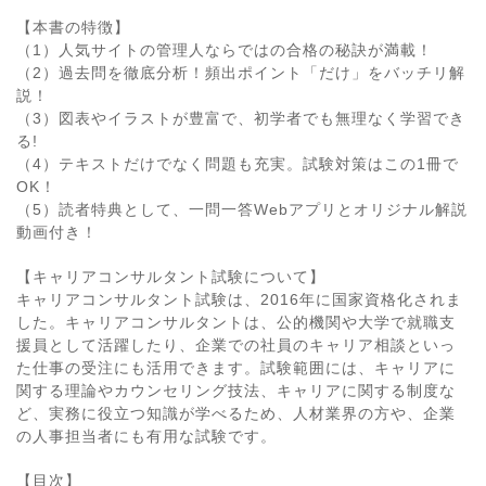
【本書の特徴】
（1）人気サイトの管理人ならではの合格の秘訣が満載！
（2）過去問を徹底分析！頻出ポイント「だけ」をバッチリ解
説！
（3）図表やイラストが豊富で、初学者でも無理なく学習でき
る!
（4）テキストだけでなく問題も充実。試験対策はこの1冊で
OK！
（5）読者特典として、一問一答Webアプリとオリジナル解説
動画付き！
【キャリアコンサルタント試験について】
キャリアコンサルタント試験は、2016年に国家資格化されま
した。キャリアコンサルタントは、公的機関や大学で就職支
援員として活躍したり、企業での社員のキャリア相談といっ
た仕事の受注にも活用できます。試験範囲には、キャリアに
関する理論やカウンセリング技法、キャリアに関する制度な
ど、実務に役立つ知識が学べるため、人材業界の方や、企業
の人事担当者にも有用な試験です。
【目次】