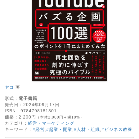
ヤコ
著
形式：
電子書籍
発売日：
2024年09月17日
ISBN：
9784798181301
価格：
2,200
円
（本体2,000円＋税10%）
カテゴリ：
経営・マーケティング
キーワード：
#経営
,
#起業・開業
,
#人材・組織
,
#ビジネス教養