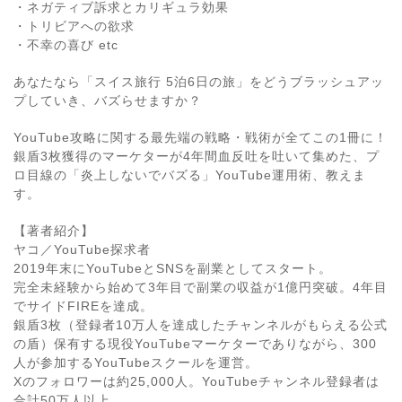
・ネガティブ訴求とカリギュラ効果
・トリビアへの欲求
・不幸の喜び etc
あなたなら「スイス旅行 5泊6日の旅」をどうブラッシュアッ
プしていき、バズらせますか？
YouTube攻略に関する最先端の戦略・戦術が全てこの1冊に！
銀盾3枚獲得のマーケターが4年間血反吐を吐いて集めた、プ
ロ目線の「炎上しないでバズる」YouTube運用術、教えま
す。
【著者紹介】
ヤコ／YouTube探求者
2019年末にYouTubeとSNSを副業としてスタート。
完全未経験から始めて3年目で副業の収益が1億円突破。4年目
でサイドFIREを達成。
銀盾3枚（登録者10万人を達成したチャンネルがもらえる公式
の盾）保有する現役YouTubeマーケターでありながら、300
人が参加するYouTubeスクールを運営。
Xのフォロワーは約25,000人。YouTubeチャンネル登録者は
合計50万人以上。