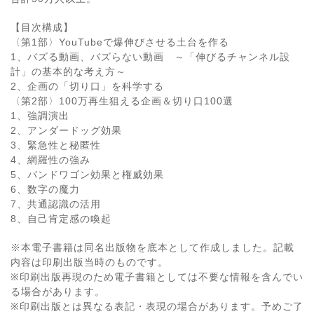
【目次構成】
〈第1部〉YouTubeで爆伸びさせる土台を作る
1、バズる動画、バズらない動画 ～「伸びるチャンネル設
計」の基本的な考え方～
2、企画の「切り口」を科学する
〈第2部〉100万再生狙える企画＆切り口100選
1、強調演出
2、アンダードッグ効果
3、緊急性と秘匿性
4、網羅性の強み
5、バンドワゴン効果と権威効果
6、数字の魔力
7、共通認識の活用
8、自己肯定感の喚起
※本電子書籍は同名出版物を底本として作成しました。記載
内容は印刷出版当時のものです。
※印刷出版再現のため電子書籍としては不要な情報を含んでい
る場合があります。
※印刷出版とは異なる表記・表現の場合があります。予めご了