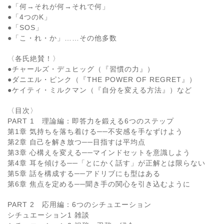
●「何→それが何→それで何」
●「4つのK」
●「SOS」
●「こ・れ・か」……その他多数
〈各氏絶賛！〉
●チャールズ・デュヒッグ（『習慣の力』）
●ダニエル・ピンク（『THE POWER OF REGRET』）
●ケイティ・ミルクマン（『自分を変える方法』）など
〈目次〉
PART 1 理論編：即答力を鍛える6つのステップ
第1章 気持ちを落ち着ける──不安感を手なずけよう
第2章 自己を解き放つ──目指すは平均点
第3章 心構えを変える──マインドセットを意識しよう
第4章 耳を傾ける──「とにかく話す」が正解とは限らない
第5章 話を構成する──アドリブにも型はある
第6章 焦点を定める──聞き手の関心を引き込むように
PART 2 応用編：6つのシチュエーション
シチュエーション1 雑談