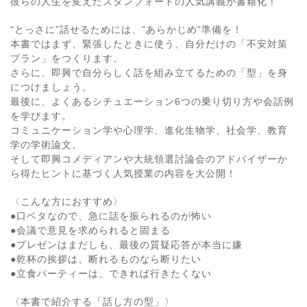
彼らの人生を変えたスタンフォードの人気講義が書籍化！
“とっさに”話せるためには、“あらかじめ”準備を！
本書ではまず、緊張したときに使う、自分だけの「不安対策
プラン」をつくります。
さらに、即興で自分らしく話を組み立てるための「型」を身
につけましょう。
最後に、よくあるシチュエーション6つの乗り切り方や会話例
を学びます。
コミュニケーション学や心理学、進化生物学、社会学、教育
学の学術論文、
そして即興コメディアンや大統領選討論会のアドバイザーか
ら得たヒントに基づく人気授業の内容を大公開！
〈こんな方におすすめ〉
●口ベタなので、急に話を振られるのが怖い
●会議で意見を求められると固まる
●プレゼンはまだしも、最後の質疑応答が本当に嫌
●乾杯の挨拶は、断れるものなら断りたい
●立食パーティーは、できれば行きたくない
〈本書で紹介する「話し方の型」〉