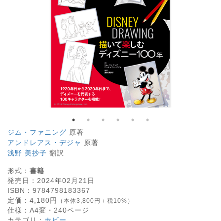
ジム・ファニング
原著
アンドレアス・デジャ
原著
浅野 美抄子
翻訳
形式：
書籍
発売日：
2024年02月21日
ISBN：
9784798183367
定価：
4,180
円
（本体3,800円＋税10%）
仕様：
A4変・
240
ページ
カテゴリ：
ホビー