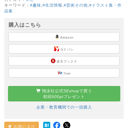
キーワード：
#趣味
,
#生活情報
,
#芸術その他
,
#イラスト集・作
品集
購入はこちら
Amazon
ヨドバシ
楽天ブックス
7net
翔泳社公式SEshopで買う
初回500ptプレゼント
企業・教育機関での一括購入
お気に入り