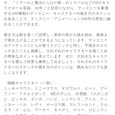
サ、『ミラベルと魔法だらけの家』のミラベルなどCGのキャ
ラクターも収録。10年ごと区切りながら、ディズニーを象徴
する100種類のディズニー・キャラクターの描き方のポイント
を知ることで、ディズニー・アニメーション100年の歴史に触
れることができます。
描き方は順を追って説明し、基本の形から描き始め、最後ま
で描き上げることができるようになっています。ディズニー
のアーティストたちが使うテクニックと同じ。手描きのスケ
ッチをたくさん掲載し、それぞれのキャラクターを描くため
の簡単なポイントも添えています。ぜひ、大好きなキャラク
ターを選んで何度も練習してみましょう。それぞれのキャラ
クターのスケッチや描き方のポイントは、眺めるだけでも楽
しくなります。
〈掲載キャラクター（一部）〉
ミッキーマウス、ミニーマウス、オズワルド、ピート、グー
フィー、ドナルドダック、3匹の子ぶた、白雪姫、7人のこび
と、ピノキオ、ダンボ、バンビ、シンデレラ、アリス、ティ
ンカー・ベル、レディ、オーロラ姫、マレフィセント、クル
エラ・ド・ビル、アーサー、モーグリ、マリー、ロビンフッ