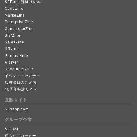
SEBook 翔泳社の本
CodeZine
MarkeZine
EnterpriseZine
CommerceZine
Biz/Zine
SalesZine
HRzine
ProductZine
AIdiver
DeveloperZine
イベント・セミナー
広告掲載のご案内
40周年特設サイト
直販サイト
SEshop.com
グループ企業
SE H&I
翔泳社アカデミー