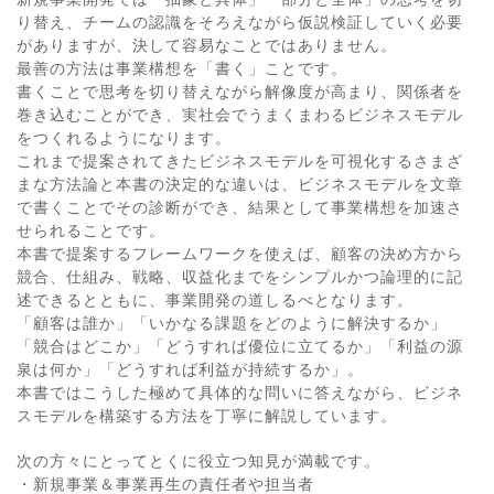
り替え、チームの認識をそろえながら仮説検証していく必要
がありますが、決して容易なことではありません。
最善の方法は事業構想を「書く」ことです。
書くことで思考を切り替えながら解像度が高まり、関係者を
巻き込むことができ、実社会でうまくまわるビジネスモデル
をつくれるようになります。
これまで提案されてきたビジネスモデルを可視化するさまざ
まな方法論と本書の決定的な違いは、ビジネスモデルを文章
で書くことでその診断ができ、結果として事業構想を加速さ
せられることです。
本書で提案するフレームワークを使えば、顧客の決め方から
競合、仕組み、戦略、収益化までをシンプルかつ論理的に記
述できるとともに、事業開発の道しるべとなります。
「顧客は誰か」「いかなる課題をどのように解決するか」
「競合はどこか」「どうすれば優位に立てるか」「利益の源
泉は何か」「どうすれば利益が持続するか」。
本書ではこうした極めて具体的な問いに答えながら、ビジネ
スモデルを構築する方法を丁寧に解説しています。
次の方々にとってとくに役立つ知見が満載です。
・新規事業＆事業再生の責任者や担当者