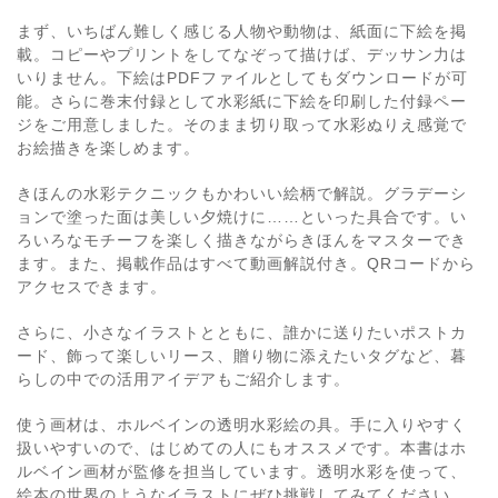
まず、いちばん難しく感じる人物や動物は、紙面に下絵を掲
載。コピーやプリントをしてなぞって描けば、デッサン力は
いりません。下絵はPDFファイルとしてもダウンロードが可
能。さらに巻末付録として水彩紙に下絵を印刷した付録ペー
ジをご用意しました。そのまま切り取って水彩ぬりえ感覚で
お絵描きを楽しめます。
きほんの水彩テクニックもかわいい絵柄で解説。グラデーシ
ョンで塗った面は美しい夕焼けに……といった具合です。い
ろいろなモチーフを楽しく描きながらきほんをマスターでき
ます。また、掲載作品はすべて動画解説付き。QRコードから
アクセスできます。
さらに、小さなイラストとともに、誰かに送りたいポストカ
ード、飾って楽しいリース、贈り物に添えたいタグなど、暮
らしの中での活用アイデアもご紹介します。
使う画材は、ホルベインの透明水彩絵の具。手に入りやすく
扱いやすいので、はじめての人にもオススメです。本書はホ
ルベイン画材が監修を担当しています。透明水彩を使って、
絵本の世界のようなイラストにぜひ挑戦してみてください。