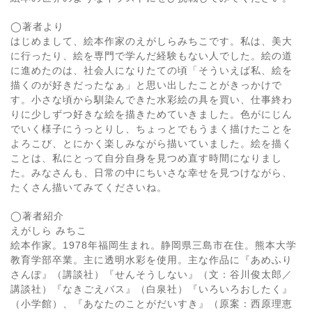
◯著者より
はじめまして、絵本作家のえがしらみちこです。私は、美大
に行ったり、絵を専門で学んだ経験もない人でした。絵の道
に進めたのは、社会人になりたての頃「そういえば私、絵を
描くのが好きだったなぁ」と思い出したことがきっかけで
す。小さな頃から馴染んできた水彩絵の具を買い、仕事終わ
りに少しずつ好きな絵を描きためていきました。色がにじん
でいく様子にうっとりし、ちょっとでもうまく描けたことを
よろこび、とにかく楽しみながら描いていました。絵を描く
ことは、私にとって自分自身を見つめ直す時間になりまし
た。みなさんも、日常の中にちいさな幸せを見つけながら、
たくさん描いてみてくださいね。
◯著者紹介
えがしら みちこ
絵本作家。1978年福岡生まれ。静岡県三島市在住。熊本大学
教育学部卒業。主に透明水彩を使用。主な作品に『あめふり
さんぽ』（講談社）『せんそうしない』（文：谷川俊太郎／
講談社）『なきごえバス』（白泉社）『いろいろおしたく』
（小学館）、『あなたのことがだいすき』（原案：西原理恵