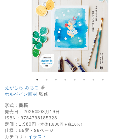
えがしら みちこ
著
ホルベイン画材
監修
形式：
書籍
発売日：
2025年03月19日
ISBN：
9784798185323
定価：
1,980
円
（本体1,800円＋税10%）
仕様：
B5変・
96
ページ
カテゴリ：
イラスト