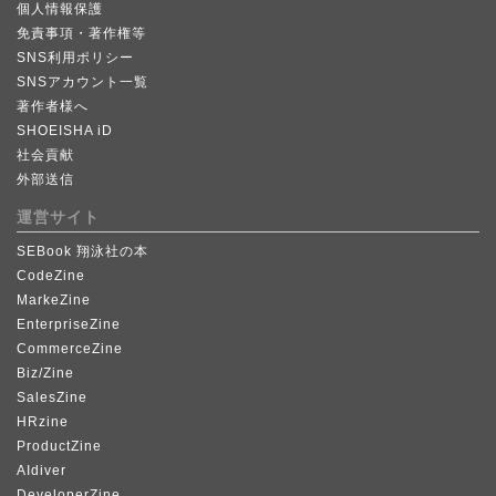
個人情報保護
免責事項・著作権等
SNS利用ポリシー
SNSアカウント一覧
著作者様へ
SHOEISHA iD
社会貢献
外部送信
運営サイト
SEBook 翔泳社の本
CodeZine
MarkeZine
EnterpriseZine
CommerceZine
Biz/Zine
SalesZine
HRzine
ProductZine
AIdiver
DeveloperZine