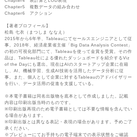
Chapter4 表計算とLOD表現
Chapter5 複数データの組み合わせ
Chapter6 アクション
【著者プロフィール】
松島 七衣（まつしま ななえ）
2015年から6年半、Tableauにてセールスエンジニアとして従
事。2018年、経済産業省主催「Big Data Analysis Contest」
の初の可視化部門にて、Tableauを使って金賞を受賞。その作
品は、Tableau社による優れたダッシュボードを紹介するViz
of the Dayにも選出。現在はAIのスタートアップ企業に在籍
し、AI、機械学習、生成AI技術を活用したデータ分析に従
事。また、個人として企業に対するTableauのアドバイザリー
を行い、データ活用の促進を支援している。
※本電子書籍は同名出版物を底本として作成しました。記載
内容は印刷出版当時のものです。
※印刷出版再現のため電子書籍としては不要な情報を含んでい
る場合があります。
※印刷出版とは異なる表記・表現の場合があります。予めご了
承ください。
※プレビューにてお手持ちの電子端末での表示状態をご確認