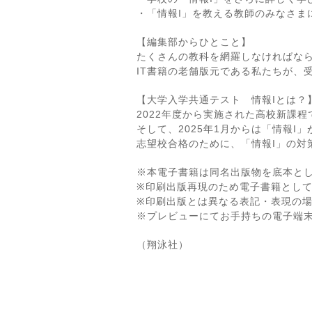
・「情報I」を教える教師のみなさま
【編集部からひとこと】
たくさんの教科を網羅しなければな
IT書籍の老舗版元である私たちが、
【大学入学共通テスト 情報Iとは？
2022年度から実施された高校新課
そして、2025年1月からは「情報
志望校合格のために、「情報I」の対
※本電子書籍は同名出版物を底本と
※印刷出版再現のため電子書籍とし
※印刷出版とは異なる表記・表現の
※プレビューにてお手持ちの電子端
（翔泳社）