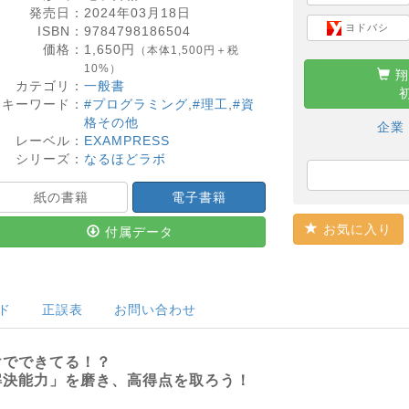
発売日：
2024年03月18日
ヨドバシ
ISBN：
9784798186504
価格：
1,650
円
（本体1,500円＋税
10%）
翔
カテゴリ：
一般書
キーワード：
#プログラミング
,
#理工
,
#資
格その他
企業
レーベル：
EXAMPRESS
シリーズ：
なるほどラボ
紙の書籍
電子書籍
お気に入り
付属データ
ド
正誤表
お問い合わせ
けでできてる！？
解決能力」を磨き、高得点を取ろう！