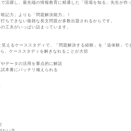
線で活躍し、最先端の情報教育に精通した「現場を知る」先生が作
「暗記力」よりも「問題解決能力」！
刀打ちできない複雑な長文問題が多数出題されるからです。
めの工夫がいっぱい詰まっています。
と笑えるケーススタディで、「問題解決する経験」を「追体験」で
ら、ケーススタディを解きなれることが大切
グやデータの活用を重点的に解説
入試本番にバッチリ備えられる
グ
方
びたい方