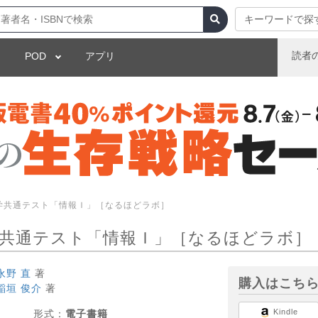
キーワードで探
読者
POD
アプリ
学共通テスト「情報Ｉ」［なるほどラボ］
学共通テスト「情報Ｉ」［なるほどラボ］
永野 直
著
購入はこち
稲垣 俊介
著
Kindle
形式：
電子書籍