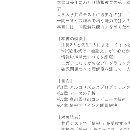
本書は長年にわたり情報教育の第一
す。
大学入学共通テストに必要なのは、
一問一答や穴埋めで培う能力では太
本書には「問題解決能力」を磨くた
【本書の特徴】
・生徒2人と先生1人による、くすっ
※試験形式は「会話文」が中心だか
・情報Iの4単元すべてを網羅
・ニガテになりがちなプログラミン
・確認問題つきで理解度を測って、
【目次】
第1章 アルゴリズムとプログラミン
第2章 データの分析
第3章 身の回りのコンピュータ技術
第4章 情報デザインと問題解決
【対象読者】
・共通テストで「情報I」を受験する
・学校の「情報I」をさらに詳しく学