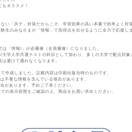
にもオススメ！
らない「共テ」対策だからこそ、学習効果の高い本書で効率よく対
受験生のみなさまが「情報」で高得点を出せるように全力で応援し
】
程では「情報I」が必履修（全員履修）になりました。
I」が大学入学共通テストの科目として加わり、多くの大学で配点対象
策は避けて通れなくなります。
して作成しました。記載内容は印刷出版当時のものです。
ては不要な情報を含んでいる場合があります。
場合があります。予めご了承ください。
末での表示状態をご確認の上、商品をお買い求めください。