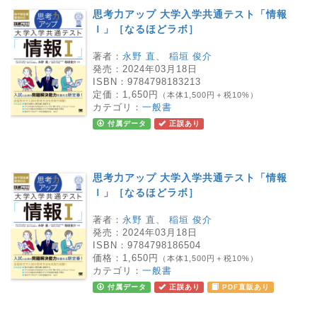
思考力アップ 大学入学共通テスト「情報
Ｉ」［なるほどラボ］
著者：
永野 直
、
稲垣 俊介
発売：
2024年03月18日
ISBN：
9784798183213
定価：
1,650円
（本体1,500円＋税10%）
カテゴリ：
一般書
付属データ
正誤あり
思考力アップ 大学入学共通テスト「情報
Ｉ」［なるほどラボ］
著者：
永野 直
、
稲垣 俊介
発売：
2024年03月18日
ISBN：
9784798186504
価格：
1,650円
（本体1,500円＋税10%）
カテゴリ：
一般書
付属データ
正誤あり
PDF直販あり