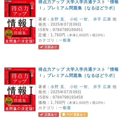
得点力アップ 大学入学共通テスト「情報
Ｉ」プレミアム問題集［なるほどラボ］
著者：
永野 直
、
小松 一智
、
井手 広康
他
発売：
2025年07月09日
ISBN：
9784798189451
定価：
1,760円
（本体1,600円＋税10%）
カテゴリ：
一般書
正誤あり
得点力アップ 大学入学共通テスト「情報
Ｉ」プレミアム問題集［なるほどラボ］
著者：
永野 直
、
小松 一智
、
井手 広康
他
発売：
2025年07月09日
ISBN：
9784798193458
価格：
1,760円
（本体1,600円＋税10%）
カテゴリ：
一般書
正誤あり
PDF直販あり