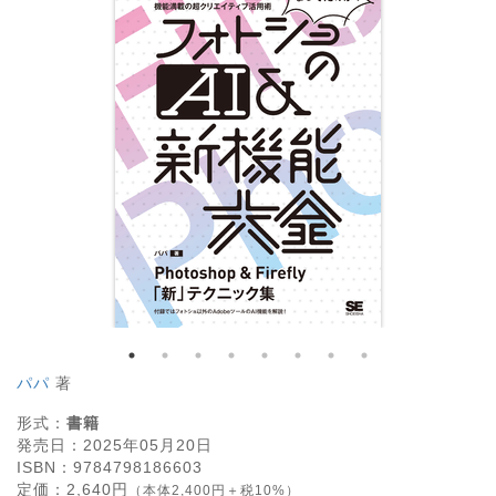
パパ
著
形式：
書籍
発売日：
2025年05月20日
ISBN：
9784798186603
定価：
2,640
円
（本体2,400円＋税10%）