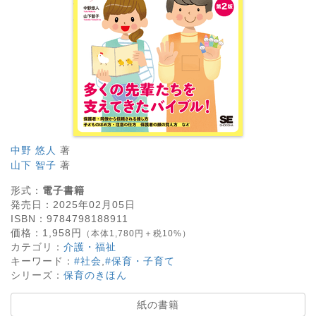
中野 悠人
著
山下 智子
著
形式：
電子書籍
発売日：
2025年02月05日
ISBN：
9784798188911
価格：
1,958
円
（本体1,780円＋税10%）
カテゴリ：
介護・福祉
キーワード：
#社会
,
#保育・子育て
シリーズ：
保育のきほん
紙の書籍