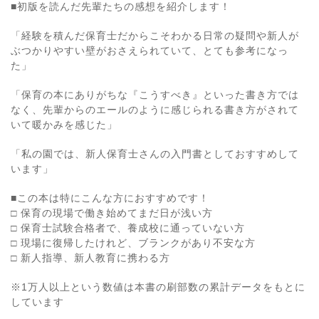
■初版を読んだ先輩たちの感想を紹介します！
「経験を積んだ保育士だからこそわかる日常の疑問や新人が
ぶつかりやすい壁がおさえられていて、とても参考になっ
た」
「保育の本にありがちな『こうすべき』といった書き方では
なく、先輩からのエールのように感じられる書き方がされて
いて暖かみを感じた」
「私の園では、新人保育士さんの入門書としておすすめして
います」
■この本は特にこんな方におすすめです！
□ 保育の現場で働き始めてまだ日が浅い方
□ 保育士試験合格者で、養成校に通っていない方
□ 現場に復帰したけれど、ブランクがあり不安な方
□ 新人指導、新人教育に携わる方
※1万人以上という数値は本書の刷部数の累計データをもとに
しています