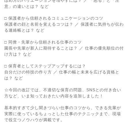
ほめ方のバリエーションを増やすには？ ／ 「怒る」と「注
意」の違いとは？ など
□ 保護者から信頼されるコミュニケーションのコツ
保護者の顔と名前を覚えるコツは？ ／ 保護者に気持ちが伝わ
る連絡帳とは？ など
□ 同僚・先輩から信頼される仕事のコツ
園長や先輩が新人に期待することは？ ／ 仕事の優先順位の付
け方は？ など
□ 保育者としてステップアップするには？
自分だけの特技の作り方 ／ 仕事の幅と未来を広げる資格と
は？ など
☆今回の改訂では、不適切な保育の問題、SNSとの付き合い
方など、いま知っておきたい内容を追加しました！
基本的すぎて少し聞きづらい仕事のコツから、できる先輩が
実際に使っているちょっとした仕事のテクニックまで、現場
で役立つノウハウが満載です。