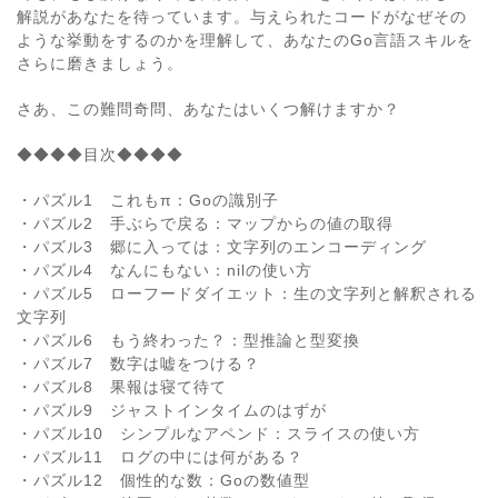
解説があなたを待っています。与えられたコードがなぜその
ような挙動をするのかを理解して、あなたのGo言語スキルを
さらに磨きましょう。
さあ、この難問奇問、あなたはいくつ解けますか？
◆◆◆◆目次◆◆◆◆
・パズル1 これもπ：Goの識別子
・パズル2 手ぶらで戻る：マップからの値の取得
・パズル3 郷に入っては：文字列のエンコーディング
・パズル4 なんにもない：nilの使い方
・パズル5 ローフードダイエット：生の文字列と解釈される
文字列
・パズル6 もう終わった？：型推論と型変換
・パズル7 数字は嘘をつける？
・パズル8 果報は寝て待て
・パズル9 ジャストインタイムのはずが
・パズル10 シンプルなアペンド：スライスの使い方
・パズル11 ログの中には何がある？
・パズル12 個性的な数：Goの数値型