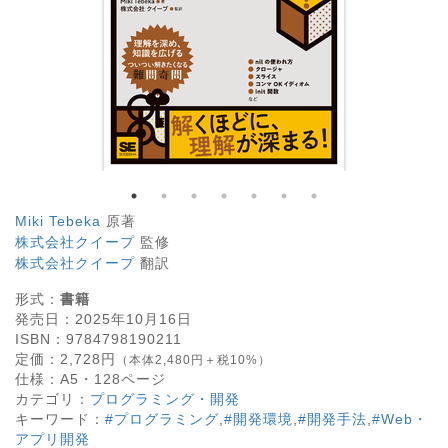
Miki Tebeka
原著
株式会社クイープ
監修
株式会社クイープ
翻訳
形式：
書籍
発売日：
2025年10月16日
ISBN：
9784798190211
定価：
2,728
円
（本体2,480円＋税10%）
仕様：
A5・
128
ページ
カテゴリ：
プログラミング・開発
キーワード：
#プログラミング
,
#開発環境
,
#開発手法
,
#Web・
アプリ開発