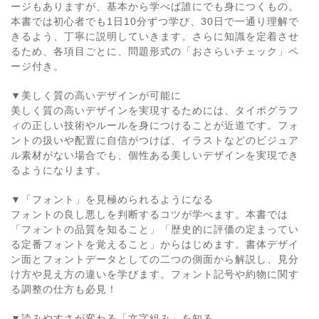
ージもありますが、基本から学べば誰にでも身につくもの。
本書では初心者でも1日10分ずつ学び、30日で一通り理解で
きるよう、丁寧に説明していきます。さらに知識を定着させ
るため、各項目ごとに、問題形式の「おさらいチェック」ペ
ージ付き。
▼美しく質の高いデザインが可能に
美しく質の高いデザインを実現するためには、タイポグラフ
ィの正しい技術やルールを身につけることが近道です。フォ
ントの扱いや配置に自信がつけば、イラストなどのビジュア
ル素材がない場合でも、個性ある美しいデザインを実現でき
るようになります。
▼「フォント」を見極められるようになる
フォントの良し悪しを判断するコツが学べます。本書では
「フォントの品質を知ること」「歴史的に評価の定まってい
る定番フォントを覚えること」からはじめます。書体デザイ
ン面とフォントデータとしての二つの側面から解説し、見分
け方や見え方の違いを学びます。フォント記号や約物に関す
る調整の仕方も必見！
▼読みやすさが変わる「文字組み」を知る