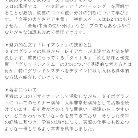
プロの現場では、「ベタ組み」と「スペーシング」を理解す
ることが必須。調整のコツや使い分けの判断について学びま
す。「文字の大きさとアキ量」「半角スペースは1/2ではあり
ません」「全角/半角の使い分け」など、プロでもあやふやに
なりがちな知識も改めて整理できます。
▼魅力的な文字「レイアウト」の技術とは
タイポグラフィの観点から、レイアウトが上達する方法を解
説します。重要になってくる「タイトル」「読む順序と優先
度」「グリッドシステム」の3つについて基礎的な考え方とは
何か。特にグリッドシステムをデザインに取り入れる具体的
な方法を紹介していきます。
▼著者について
著者はプロのデザイナーとして活動しながら、タイポグラフ
ィについてのセミナー講師、大学非常勤講師として活動を続
けています。初心者がどのような間違い・勘違いをしやすい
か、どこがわかっていないかを見てきており、そうした長年
の経験に基づき、学習の助けになり、実際の仕事にも役立つ
ような一冊もなるよう本書を執筆しました。