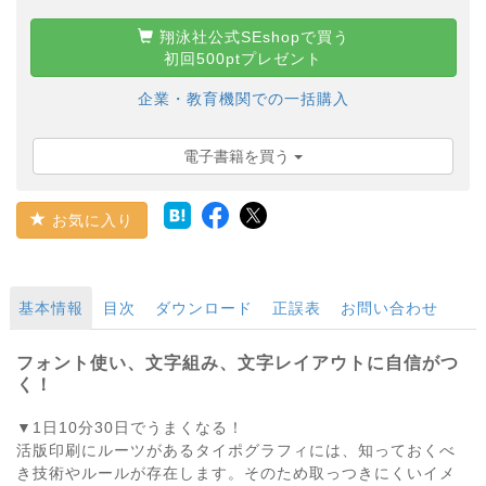
翔泳社公式SEshopで買う
初回500ptプレゼント
企業・教育機関での一括購入
電子書籍を買う
お気に入り
基本情報
目次
ダウンロード
正誤表
お問い合わせ
フォント使い、文字組み、文字レイアウトに自信がつ
く！
▼1日10分30日でうまくなる！
活版印刷にルーツがあるタイポグラフィには、知っておくべ
き技術やルールが存在します。そのため取っつきにくいイメ