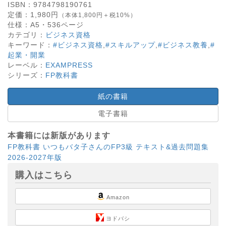
ISBN：
9784798190761
定価：
1,980
円
（本体1,800円＋税10%）
仕様：
A5・
536
ページ
カテゴリ：
ビジネス資格
キーワード：
#ビジネス資格
,
#スキルアップ
,
#ビジネス教養
,
#
起業・開業
レーベル：
EXAMPRESS
シリーズ：
FP教科書
紙の書籍
電子書籍
本書籍には新版があります
FP教科書 いつもバタ子さんのFP3級 テキスト&過去問題集
2026-2027年版
購入はこちら
Amazon
ヨドバシ