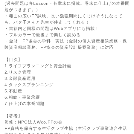
(過去問題は各Lesson・各章末に掲載。巻末に仕上げの本番問
題がつきます。）
・範囲の広いFP試験。長い勉強期間にくじけそうになって
も、バタ子さんと先生が伴走してくれる！
・書籍内と同様の問題はWebアプリにも掲載！
・フルカラーで最後まで楽しく読める
・金財・FP協会の学科・実技（金財の個人資産相談業務・保
険資産相談業務、FP協会の資産設計提案業務）に対応
【目次】
1.ライフプランニングと資金計画
2.リスク管理
3.金融資産運用
4.タックスプランニング
5.不動産
6.相続・事業承継
7.仕上げの本番問題
【著者】
監修：NPO法人Wco.FPの会
FP資格を保有する生活クラブ生協（生活クラブ事業連合生活