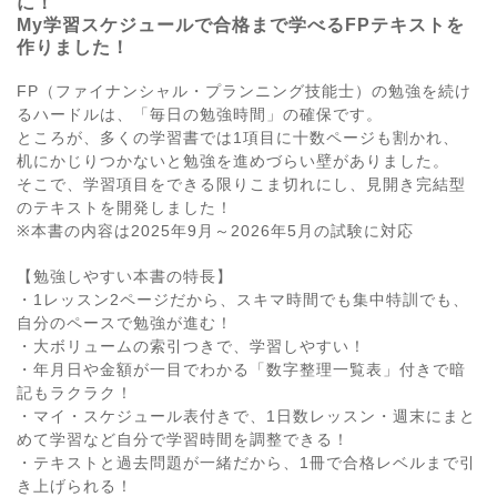
に！
My学習スケジュールで合格まで学べるFPテキストを
作りました！
FP（ファイナンシャル・プランニング技能士）の勉強を続け
るハードルは、「毎日の勉強時間」の確保です。
ところが、多くの学習書では1項目に十数ページも割かれ、
机にかじりつかないと勉強を進めづらい壁がありました。
そこで、学習項目をできる限りこま切れにし、見開き完結型
のテキストを開発しました！
※本書の内容は2025年9月～2026年5月の試験に対応
【勉強しやすい本書の特長】
・1レッスン2ページだから、スキマ時間でも集中特訓でも、
自分のペースで勉強が進む！
・大ボリュームの索引つきで、学習しやすい！
・年月日や金額が一目でわかる「数字整理一覧表」付きで暗
記もラクラク！
・マイ・スケジュール表付きで、1日数レッスン・週末にまと
めて学習など自分で学習時間を調整できる！
・テキストと過去問題が一緒だから、1冊で合格レベルまで引
き上げられる！