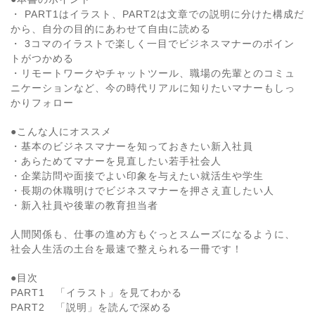
・ PART1はイラスト、PART2は文章での説明に分けた構成だ
から、自分の目的にあわせて自由に読める
・ 3コマのイラストで楽しく一目でビジネスマナーのポイン
トがつかめる
・リモートワークやチャットツール、職場の先輩とのコミュ
ニケーションなど、今の時代リアルに知りたいマナーもしっ
かりフォロー
●こんな人にオススメ
・基本のビジネスマナーを知っておきたい新入社員
・あらためてマナーを見直したい若手社会人
・企業訪問や面接でよい印象を与えたい就活生や学生
・長期の休職明けでビジネスマナーを押さえ直したい人
・新入社員や後輩の教育担当者
人間関係も、仕事の進め方もぐっとスムーズになるように、
社会人生活の土台を最速で整えられる一冊です！
●目次
PART1 「イラスト」を見てわかる
PART2 「説明」を読んで深める