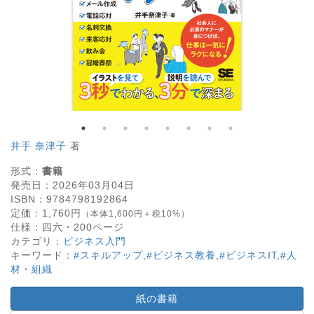
井手 奈津子
著
形式：
書籍
発売日：
2026年03月04日
ISBN：
9784798192864
定価：
1,760
円
（本体1,600円＋税10%）
仕様：
四六・
200
ページ
カテゴリ：
ビジネス入門
キーワード：
#スキルアップ
,
#ビジネス教養
,
#ビジネスIT
,
#人
材・組織
紙の書籍