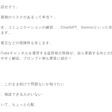
ら話せそう」
・孤独のリスクがあるって本当？」
、コミュニケーションの練習……ChatGPT、Geminiといった
えます。
・孤立などの危険性も生じます。
uTubeチャンネルを運営する益田裕介医師が、自ら実践するAIと
りやすく解説。プロンプト例も豊富に紹介！
ど、このまま続けて問題ないか知りたい
ど、相談できる人がいない
ていて、ちょっと心配