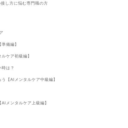
の接し方に悩む専門職の方
ア
【準備編】
タルケア初級編】
い時は？
ろう【AIメンタルケア中級編】
【AIメンタルケア上級編】