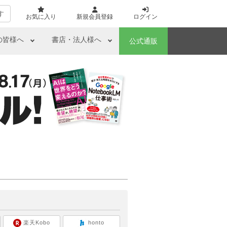
す
お気に入り
新規会員登録
ログイン
の皆様へ
書店・法人様へ
公式通販
ら
楽天Kobo
honto