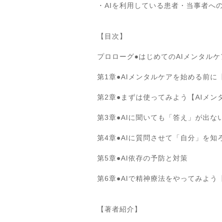
・AIを利用している患者・当事者へ
【目次】
プロローグ●はじめてのAIメンタルケ
第1章●AIメンタルケアを始める前に
第2章●まずは使ってみよう【AIメン
第3章●AIに聞いても「答え」が出な
第4章●AIに質問させて「自分」を知
第5章●AI依存の予防と対策
第6章●AIで精神療法をやってみよう
【著者紹介】