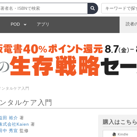
キーワードで探
読者
POD
アプリ
Iメンタルケア入門
メンタルケア入門
益田 裕介
著
購入はこち
株式会社Kaien
著
田中 秀宣
監修
Kindle