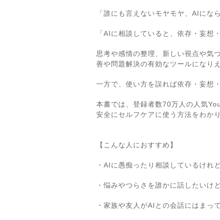
「誰にも言えないモヤモヤ、AIにな
「AIに相談していると、依存・妄想
思考や感情の整理、新しい視点や気づき
善や問題解決の有効なツールになり
一方で、使い方を誤れば依存・妄想
本書では、登録者数70万人の人気Yo
安全にセルフケアに使う方法をわか
【こんな人におすすめ】
・AIに愚痴ったり相談しているけれ
・悩みやつらさを誰かに話したいけ
・家族や友人がAIとの会話にはまっ