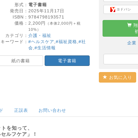
形式：
電子書籍
ヨドバシ
発売日：
2025年11月17日
ISBN：
9784798193571
価格：
2,200
円
（本体2,000円＋税
翔
10%）
カテゴリ：
介護・福祉
キーワード：
#ヘルスケア
,
#福祉資格
,
#社
企業
会
,
#生活情報
紙の書籍
電子書籍
お気に入り
ド
正誤表
お問い合わせ
ットを知って、
いセルフケア」！