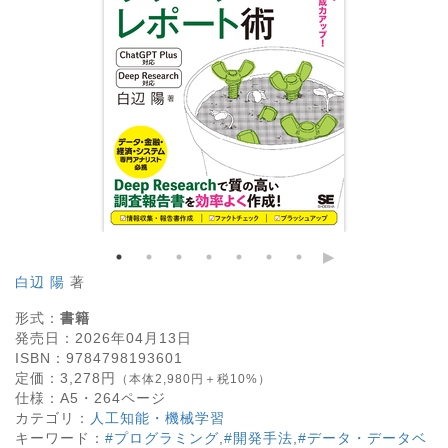
白辺 陽
著
形式：
書籍
発売日：
2026年04月13日
ISBN：
9784798193601
定価：
3,278
円
（本体2,980円＋税10%）
仕様：
A5・
264
ページ
カテゴリ：
人工知能・機械学習
キーワード：
#プログラミング
,
#開発手法
,
#データ・データベ