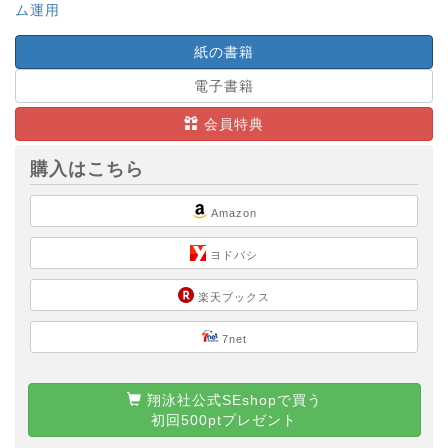
ム運用
紙の書籍
電子書籍
会員特典
購入はこちら
Amazon
ヨドバシ
楽天ブックス
7net
翔泳社公式SEshopで買う
初回500ptプレゼント