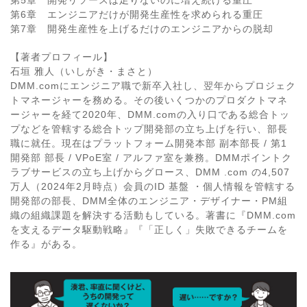
第5章 開発リソースは足りないのに増え続ける重圧
第6章 エンジニアだけが開発生産性を求められる重圧
第7章 開発生産性を上げるだけのエンジニアからの脱却
【著者プロフィール】
石垣 雅人（いしがき・まさと）
DMM.comにエンジニア職で新卒入社し、翌年からプロジェク
トマネージャーを務める。その後いくつかのプロダクトマネ
ージャーを経て2020年、DMM.comの入り口である総合トッ
プなどを管轄する総合トップ開発部の立ち上げを行い、部長
職に就任。現在はプラットフォーム開発本部 副本部長 / 第1
開発部 部長 / VPoE室 / アルファ室を兼務。DMMポイントク
ラブサービスの立ち上げからグロース、DMM .com の4,507
万人（2024年2月時点）会員のID 基盤 ・個人情報を管轄する
開発部の部長、DMM全体のエンジニア・デザイナー・PM組
織の組織課題を解決する活動もしている。著書に『DMM.com
を支えるデータ駆動戦略』『「正しく」失敗できるチームを
作る』がある。