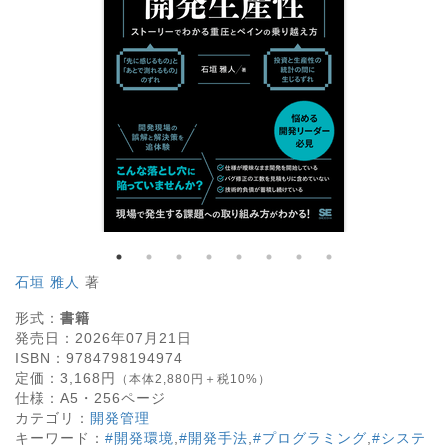
石垣 雅人
著
形式：
書籍
発売日：
2026年07月21日
ISBN：
9784798194974
定価：
3,168
円
（本体2,880円＋税10%）
仕様：
A5・
256
ページ
カテゴリ：
開発管理
キーワード：
#開発環境
,
#開発手法
,
#プログラミング
,
#システ