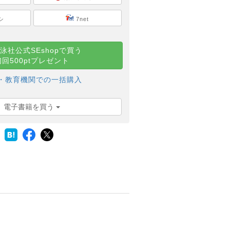
シ
7net
泳社公式SEshopで買う
初回500ptプレゼント
・教育機関での一括購入
電子書籍を買う