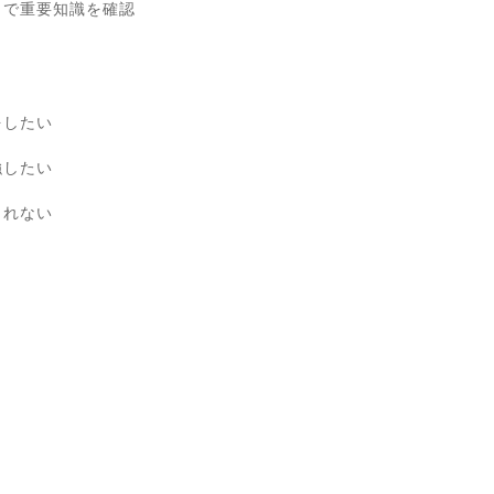
」で重要知識を確認
をしたい
強したい
とれない