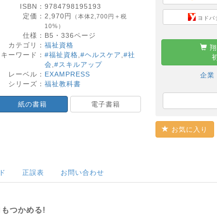
ISBN：
9784798195193
定価：
2,970
円
（本体2,700円＋税
ヨドバ
10%）
仕様：
B5・
336
ページ
カテゴリ：
福祉資格
翔
キーワード：
#福祉資格
,
#ヘルスケア
,
#社
会
,
#スキルアップ
レーベル：
EXAMPRESS
企業
シリーズ：
福祉教科書
紙の書籍
電子書籍
お気に入り
ド
正誤表
お問い合わせ
もつかめる!