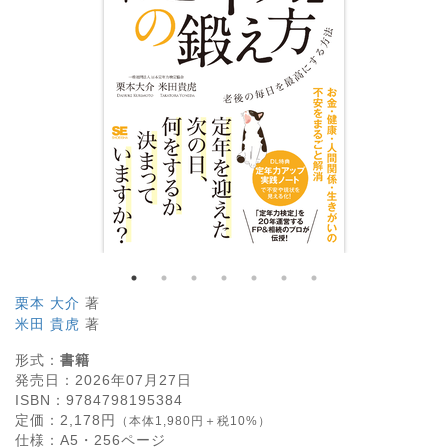
栗本 大介
著
米田 貴虎
著
形式：
書籍
発売日：
2026年07月27日
ISBN：
9784798195384
定価：
2,178
円
（本体1,980円＋税10%）
仕様：
A5・
256
ページ