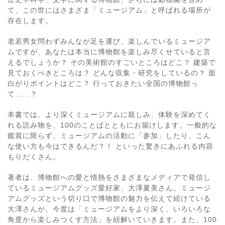
て、この世にはさまざま「ミュージアム」と呼ばれる場所が
存在します。
老若男女問わずみんなが足を運び、楽しんでいるミュージア
ムですが、あなたは本当に博物館を楽しみ尽くせていると言
えるでしょうか？ その美術館のすごいところはどこ？ 建築で
見ておくべきところは？ どんな収集・研究をしているの？ 面
白がりポイントはどこ？ 行っておきたい全国の博物館っ
て……？
本書では、より深くミュージアムに親しみ、体験を深めてく
れる読み物を、100のことばとともにお届けします。一般的な
鑑賞に限らず、ミュージアムの活動に「参加」したり、こん
な使い方も今はできるんだ？！ といった驚きにあふれる内容
もりだくさん。
著者は、博物館への愛と情熱をさまざまなメディアで発信し
ているミュージアムグッズ愛好家、大澤夏美さん。ミュージ
アムグッズという切り口で博物館の魅力を伝えて続けている
大澤さんが、今度は「ミュージアムをより深く、いろいろな
角度から楽しみつくす方法」を紐解いていきます。また、100