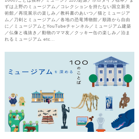
ずは上野のミュージアム／コレクションを持たない国立新美
術館／再現展示の楽しみ／教科書のあいつ／猫とミュージア
ム／刀剣とミュージアム／各地の恐竜博物館／順路から自由
に／ミュージアムとYouTubeチャンネル／ミュージアム建築
／仏像と魂抜き／動物のママ友／クッキー缶の楽しみ／泊ま
れるミュージアム etc...