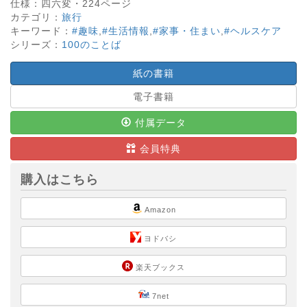
仕様：
四六変・
224
ページ
カテゴリ：
旅行
キーワード：
#趣味
,
#生活情報
,
#家事・住まい
,
#ヘルスケア
シリーズ：
100のことば
紙の書籍
電子書籍
付属データ
会員特典
購入はこちら
Amazon
ヨドバシ
楽天ブックス
7net