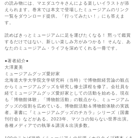
の読み物には、マエダユウキさんによる楽しいイラストが添
えられます。巻末では本文で登場したミュージアムのリンク
一覧をダウンロード提供。「行ってみたい！」にも答えま
す。
読めばきっとミュージアムに足を運びたくなる！ 黙って鑑賞
するだけではない、新しい楽しみ方がみつかる！ そんな、あ
なたのミュージアム・ライフを深めてくれる一冊です。
●著者紹介●
大澤夏美
ミュージアムグッズ愛好家
北海道大学大学院文学研究科（当時）で博物館経営論の観点
からミュージアムグッズを研究し修士課程を修了。会社員を
経てミュージアムグッズ愛好家としての活動を始める。現在
も「博物館体験」「博物館活動」の観点から、ミュージアム
グッズの役割を広めている。博物館活動＆博物館体験の実践
者。著書に『ミュージアムグッズのチカラ』シリーズ（国書
刊行会）などがある。2023年、マツコの知らない世界出演。
各種メディアでの執筆＆講演＆出演多数。
100のことば抜粋／ミュージアムの起源／ホロタイプ標本／ま