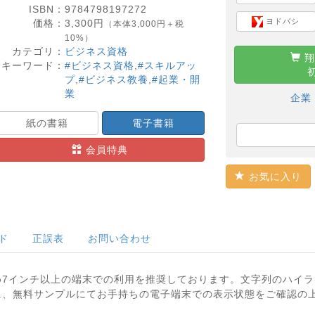
ISBN：
9784798197272
ヨドバシ
価格：
3,300
円
（本体3,000円＋税
10%）
カテゴリ：
ビジネス資格
翔
キーワード：
#ビジネス資格
,
#スキルアッ
プ
,
#ビジネス教養
,
#起業・開
業
企業
紙の書籍
電子書籍
会員特典
お気に入り
ド
正誤表
お問い合わせ
め7インチ以上の端末での利用を推奨しております。文字列のハイ
に、無料サンプルにてお手持ちの電子端末での表示状態をご確認の