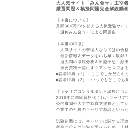
大人気サイト「みん合☆」主宰
厳選問題＆模擬問題完全解説動
【本書について】
月間384万PVを超える人気受験サ
（通称みん合☆）による問題集
【本書の特徴】
・人気サイトの管理人ならではの合
・最新情報＆データをいち早く収録
・過去問の徹底分析＆出題予想！頻出
・重要資料一覧にすぐアクセスできる
■読者特典（1）：ここでしか見られ
■読者特典（2）：いつでもどこでも
【キャリアコンサルタント試験につ
2016年に国家資格化されたキャリ
公的機関や大学で就職支援員として
企業での社員のキャリア相談といっ
試験範囲には、キャリアに関する理
実務に役立つ知識が学べるため、人