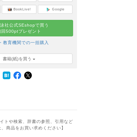
BookLive!
Google
泳社公式SEshopで買う
初回500ptプレゼント
・教育機関での一括購入
書籍(紙)を買う
ライトや検索、辞書の参照、引用など
上、商品をお買い求めください】