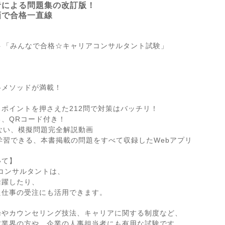
者による問題集の改訂版！
画で合格一直線
イト「みんなで合格☆キャリアコンサルタント試験」
格メソッドが満載！
！
ポイントを押さえた212問で対策はバッチリ！
、QRコード付き！
ない、模擬問題完全解説動画
学習できる、本書掲載の問題をすべて収録したWebアプリ
いて】
アコンサルタントは、
活躍したり、
た仕事の受注にも活用できます。
論やカウンセリング技法、キャリアに関する制度など、
材業界の方や、企業の人事担当者にも有用な試験です。