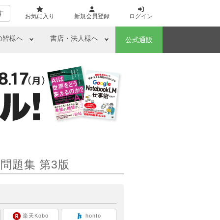
す
お気に入り
新規会員登録
ログイン
の皆様へ
書店・法人様へ
公式通販
問題集 第3版
ら
楽天Kobo
honto