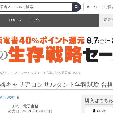
キーワードで探
読者
POD
アプリ
資格キャリアコンサルタント学科試験 合格問題集 第3版
格キャリアコンサルタント学科試験 合格
原田 政樹
著
購入はこち
形式：
電子書籍
発売日：
2026年07月06日
Kindle