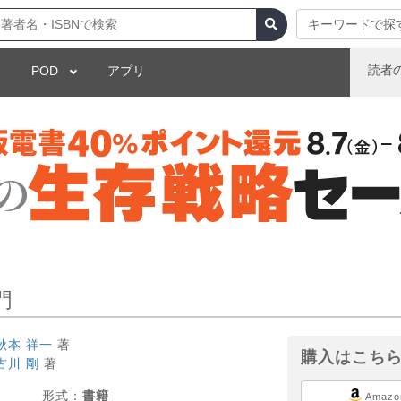
キーワードで探
読者
POD
アプリ
門
秋本 祥一
著
購入はこち
古川 剛
著
形式：
書籍
Amazo