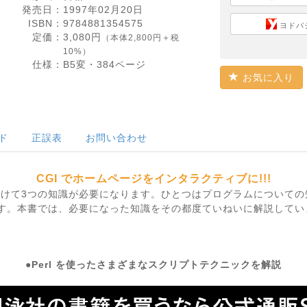
発売日：
1997年02月20日
ISBN：
9784881354575
ヨドバ
定価：
3,080
円
（本体2,800円＋税
10%）
仕様：
B5変・
384
ページ
お気に入り
ド
正誤表
お問い合わせ
CGI でホームページをインタラクティブに!!!
分けて3つの知識が必要になります。ひとつはプログラムについて
です。本書では、必要になった知識をその都度ていねいに解説してい
●Perl を使ったさまざまなスクリプトテクニックを解説