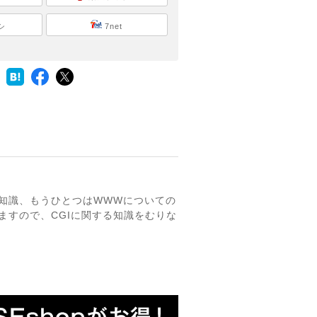
シ
7net
の知識、もうひとつはWWWについての
ますので、CGIに関する知識をむりな