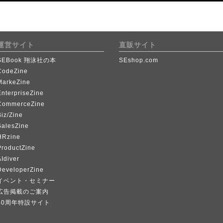
運営サイト
直販サイト
SEBook 翔泳社の本
SEshop.com
CodeZine
MarkeZine
EnterpriseZine
CommerceZine
iz/Zine
SalesZine
HRzine
ProductZine
Idiver
DeveloperZine
イベント・セミナー
広告掲載のご案内
40周年特設サイト