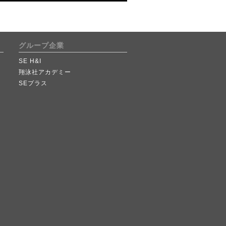
グループ企業
SE H&I
翔泳社アカデミー
SEプラス