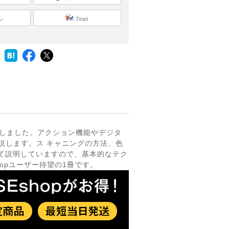
シ
7net
ップしました。アクション機能やデジタ
説します。ス キャニングの方法、色
て説明していますので、基本的なテク
opユーザー待望の1冊です。