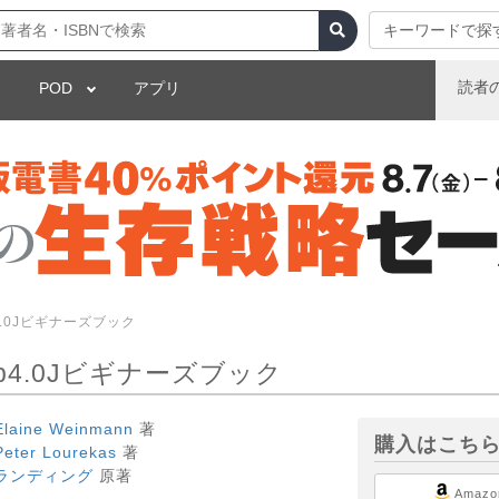
キーワードで探
読者
POD
アプリ
op4.0Jビギナーズブック
shop4.0Jビギナーズブック
Elaine Weinmann
著
購入はこち
Peter Lourekas
著
ランディング
原著
Amazo