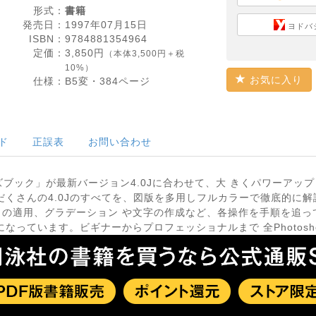
形式：
書籍
発売日：
1997年07月15日
ヨドバ
ISBN：
9784881354964
定価：
3,850
円
（本体3,500円＋税
10%）
お気に入り
仕様：
B5変・
384
ページ
ド
正誤表
お問い合わせ
ナーズブック」が最新バージョン4.0Jに合わせて、大 きくパワーア
だくさんの4.0Jのすべてを、図版を多用しフルカラーで徹底的に解
タの適用、グラデーション や文字の作成など、各操作を手順を追っ
なっています。ビギナーからプロフェッショナルまで 全Photosh