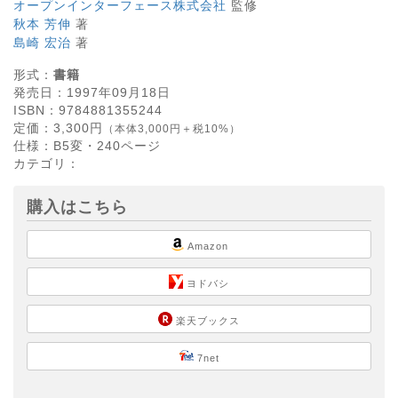
オープンインターフェース株式会社
監修
秋本 芳伸
著
島崎 宏治
著
形式：
書籍
発売日：
1997年09月18日
ISBN：
9784881355244
定価：
3,300
円
（本体3,000円＋税10%）
仕様：
B5変・
240
ページ
カテゴリ：
購入はこちら
Amazon
ヨドバシ
楽天ブックス
7net