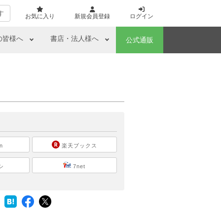
す
お気に入り
新規会員登録
ログイン
の皆様へ
書店・法人様へ
公式通販
ら
n
楽天ブックス
シ
7net