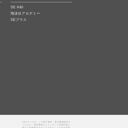
SE H&I
翔泳社アカデミー
SEプラス
ABJマークは、この電子書店・電子書籍配信サ
ービスが、著作権者からコンテンツ使用許諾を
得た正規版配信サービスであることを示す登録