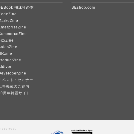
SEBook 翔泳社の本
SEshop.com
CodeZine
MarkeZine
EnterpriseZine
CommerceZine
iz/Zine
SalesZine
HRzine
ProductZine
Idiver
DeveloperZine
イベント・セミナー
広告掲載のご案内
40周年特設サイト
 reserved.