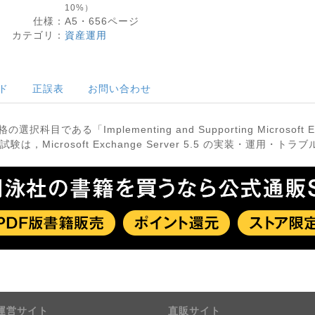
10%）
仕様：
A5・
656
ページ
カテゴリ：
資産運用
ド
正誤表
お問い合わせ
選択科目である「Implementing and Supporting Microsoft E
，Microsoft Exchange Server 5.5 の実装・運用
運営サイト
直販サイト