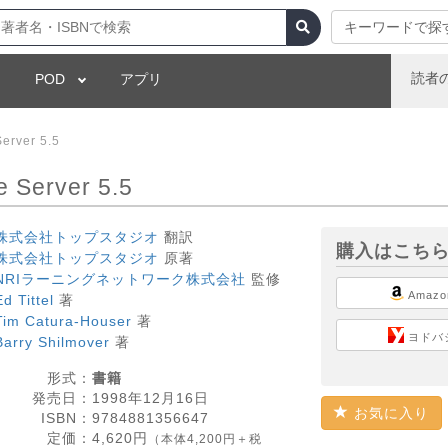
キーワードで探
読者
POD
アプリ
rver 5.5
Server 5.5
株式会社トップスタジオ
翻訳
購入はこち
株式会社トップスタジオ
原著
NRIラーニングネットワーク株式会社
監修
Amazo
Ed Tittel
著
Tim Catura-Houser
著
ヨドバ
Barry Shilmover
著
形式：
書籍
発売日：
1998年12月16日
お気に入り
ISBN：
9784881356647
定価：
4,620
円
（本体4,200円＋税