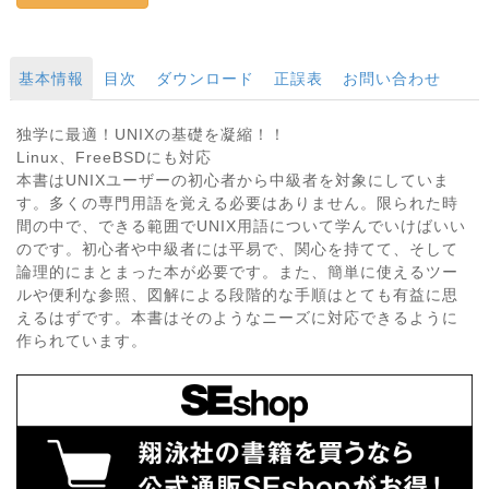
基本情報
目次
ダウンロード
正誤表
お問い合わせ
独学に最適！UNIXの基礎を凝縮！！
Linux、FreeBSDにも対応
本書はUNIXユーザーの初心者から中級者を対象にしていま
す。多くの専門用語を覚える必要はありません。限られた時
間の中で、できる範囲でUNIX用語について学んでいけばいい
のです。初心者や中級者には平易で、関心を持てて、そして
論理的にまとまった本が必要です。また、簡単に使えるツー
ルや便利な参照、図解による段階的な手順はとても有益に思
えるはずです。本書はそのようなニーズに対応できるように
作られています。