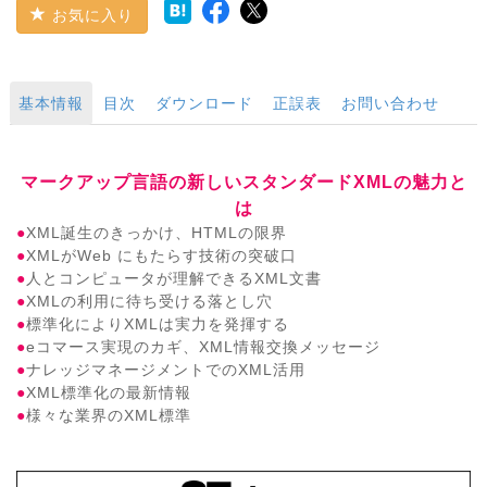
お気に入り
基本情報
目次
ダウンロード
正誤表
お問い合わせ
マークアップ言語の新しいスタンダードXMLの魅力と
は
●
XML誕生のきっかけ、HTMLの限界
●
XMLがWeb にもたらす技術の突破口
●
人とコンピュータが理解できるXML文書
●
XMLの利用に待ち受ける落とし穴
●
標準化によりXMLは実力を発揮する
●
eコマース実現のカギ、XML情報交換メッセージ
●
ナレッジマネージメントでのXML活用
●
XML標準化の最新情報
●
様々な業界のXML標準