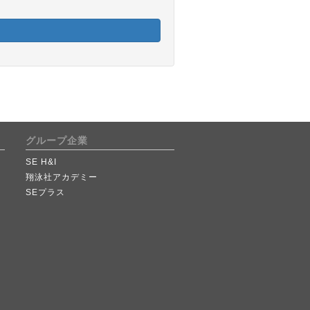
グループ企業
SE H&I
翔泳社アカデミー
SEプラス