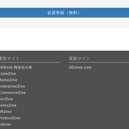
会員登録（無料）
運営サイト
直販サイト
SEBook 翔泳社の本
SEshop.com
CodeZine
MarkeZine
EnterpriseZine
CommerceZine
iz/Zine
SalesZine
HRzine
ProductZine
Idiver