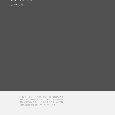
SEプラス
ABJマークは、この電子書店・電子書籍配信サ
ービスが、著作権者からコンテンツ使用許諾を
得た正規版配信サービスであることを示す登録
商標（登録番号 第12291000号）です。