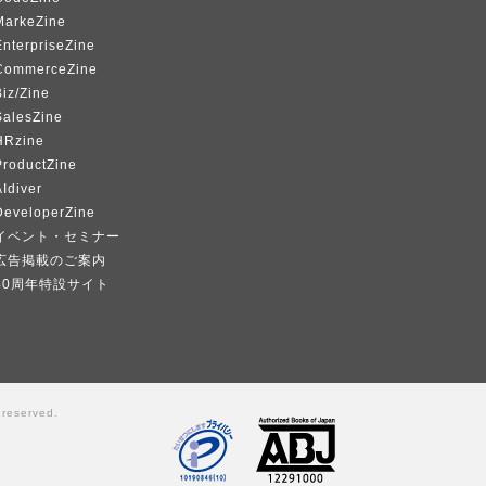
MarkeZine
EnterpriseZine
CommerceZine
iz/Zine
SalesZine
HRzine
ProductZine
Idiver
DeveloperZine
イベント・セミナー
広告掲載のご案内
40周年特設サイト
 reserved.