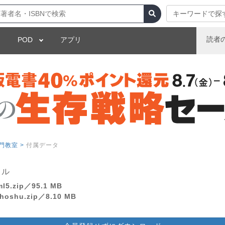
キーワードで探
読者
POD
アプリ
門教室 >
付属データ
イル
5.zip／95.1 MB
oshu.zip／8.10 MB