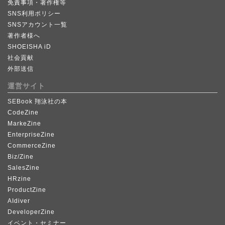
免責事項・著作権等
SNS利用ポリシー
SNSアカウント一覧
著作者様へ
SHOEISHA iD
社会貢献
外部送信
運営サイト
SEBook 翔泳社の本
CodeZine
MarkeZine
EnterpriseZine
CommerceZine
Biz/Zine
SalesZine
HRzine
ProductZine
AIdiver
DeveloperZine
イベント・セミナー