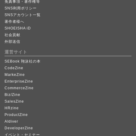
免責事項・著作権等
SNS利用ポリシー
SNSアカウント一覧
著作者様へ
SHOEISHA iD
社会貢献
外部送信
運営サイト
SEBook 翔泳社の本
CodeZine
MarkeZine
EnterpriseZine
CommerceZine
Biz/Zine
SalesZine
HRzine
ProductZine
AIdiver
DeveloperZine
イベント・セミナー