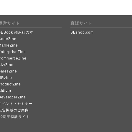
運営サイト
直販サイト
SEBook 翔泳社の本
SEshop.com
CodeZine
MarkeZine
EnterpriseZine
CommerceZine
iz/Zine
SalesZine
HRzine
ProductZine
Idiver
DeveloperZine
イベント・セミナー
広告掲載のご案内
40周年特設サイト