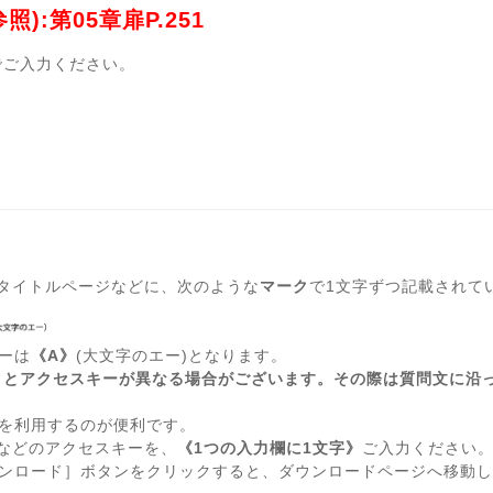
):第05章扉P.251
でご入力ください。
どのタイトルページなどに、次のような
マーク
で1文字ずつ記載されて
ーは
《A》
(大文字のエー)となります。
クとアクセスキーが異なる場合がございます。その際は質問文に沿
を利用するのが便利です。
erなどのアクセスキーを、
《1つの入力欄に1文字》
ご入力ください
ンロード］ボタンをクリックすると、ダウンロードページへ移動し