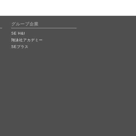
グループ企業
SE H&I
翔泳社アカデミー
SEプラス