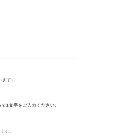
います。
って1文字をご入力ください。
。
ます。