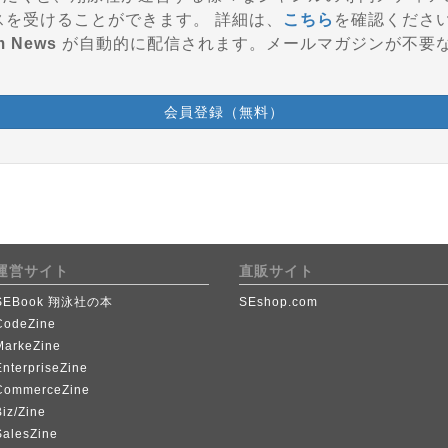
参加、会員特典などのサービスを受けることができます。 詳細は、
こちら
を確認くださ
m News
が自動的に配信されます。メールマガジンが不要
会員登録（無料）
運営サイト
直販サイト
SEBook 翔泳社の本
SEshop.com
CodeZine
MarkeZine
EnterpriseZine
CommerceZine
iz/Zine
SalesZine