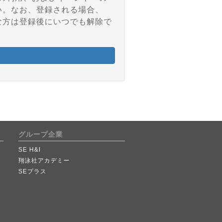
い。なお、登録される場合、
な方は登録後にいつでも解除で
グループ企業
SE H&I
翔泳社アカデミー
SEプラス