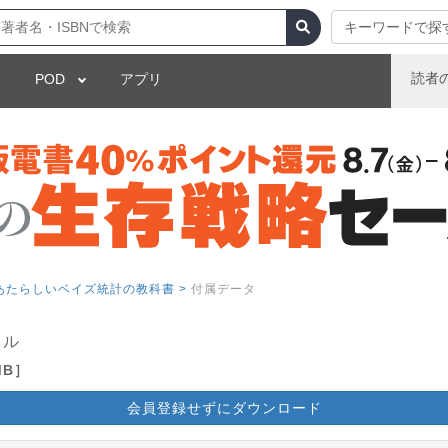
キーワードで探
読者
POD
アプリ
！あたらしいベイズ統計の教科書 >
付属データ
イル
MB］
会員登録せずにダウンロード