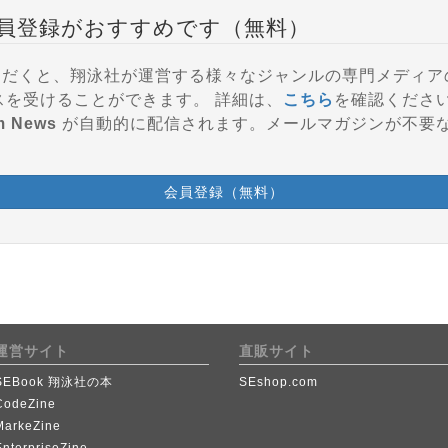
員登録がおすすめです（無料）
登録いただくと、翔泳社が運営する様々なジャンルの専門メディ
参加、会員特典などのサービスを受けることができます。 詳細は、
こちら
を確認くださ
m News
が自動的に配信されます。メールマガジンが不要
会員登録（無料）
運営サイト
直販サイト
SEBook 翔泳社の本
SEshop.com
CodeZine
MarkeZine