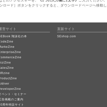
erなどのアクセスキーを、
《1つの入力欄に1文字》
ご入力ください
ンロード］ボタンをクリックすると、ダウンロードページへ移動し
運営サイト
直販サイト
SEBook 翔泳社の本
SEshop.com
CodeZine
MarkeZine
EnterpriseZine
CommerceZine
iz/Zine
SalesZine
HRzine
ProductZine
Idiver
DeveloperZine
イベント・セミナー
広告掲載のご案内
40周年特設サイト