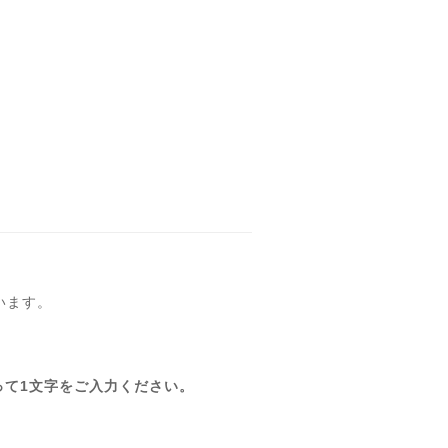
います。
って1文字をご入力ください。