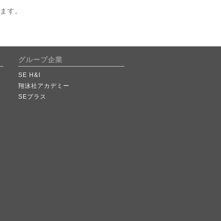
。
ます。
グループ企業
SE H&I
翔泳社アカデミー
SEプラス