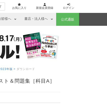
す
お気に入り
新規会員登録
ログイン
の皆様へ
書店・法人様へ
公式通販
23年版 >
ダウンロード
スト＆問題集［科目A］