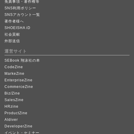
免責事項・著作権等
SNS利用ポリシー
SNSアカウント一覧
著作者様へ
SHOEISHA iD
社会貢献
外部送信
運営サイト
SEBook 翔泳社の本
CodeZine
MarkeZine
EnterpriseZine
CommerceZine
Biz/Zine
SalesZine
HRzine
ProductZine
AIdiver
DeveloperZine
イベント・セミナー