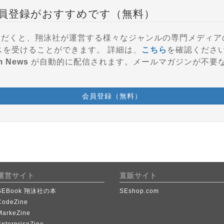
員登録がおすすめです（無料）
登録いただくと、翔泳社が運営する様々なジャンルの専門メディ
参加、会員特典などのサービスを受けることができます。 詳細は、
こちら
を確認くださ
m News
が自動的に配信されます。メールマガジンが不要
会員登録（無料）
運営サイト
直販サイト
SEBook 翔泳社の本
SEshop.com
CodeZine
MarkeZine