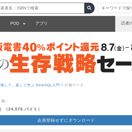
キーワードで探
読者
POD
アプリ
して、直して学ぶ NewSQL入門 >
付属データ
イル
24,576 バイト）
会員登録せずにダウンロード