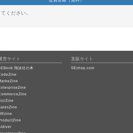
会員登録（無料）
してください。
運営サイト
直販サイト
SEBook 翔泳社の本
SEshop.com
CodeZine
MarkeZine
EnterpriseZine
CommerceZine
iz/Zine
SalesZine
HRzine
ProductZine
Idiver