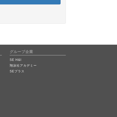
グループ企業
SE H&I
翔泳社アカデミー
SEプラス