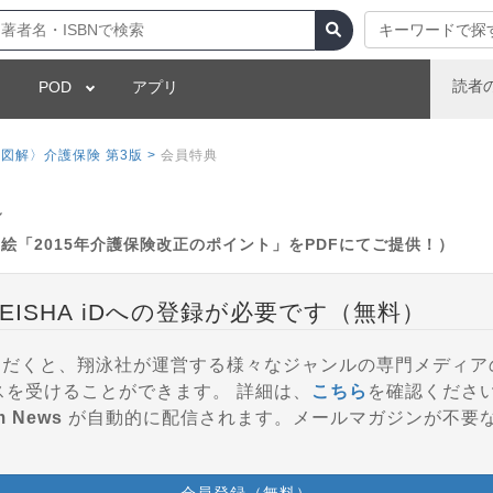
キーワードで探
読者
POD
アプリ
解〉介護保険 第3版 >
会員特典
ル
絵「2015年介護保険改正のポイント」をPDFにてご提供！）
EISHA iDへの登録が必要です（無料）
登録いただくと、翔泳社が運営する様々なジャンルの専門メディ
参加、会員特典などのサービスを受けることができます。 詳細は、
こちら
を確認くださ
m News
が自動的に配信されます。メールマガジンが不要