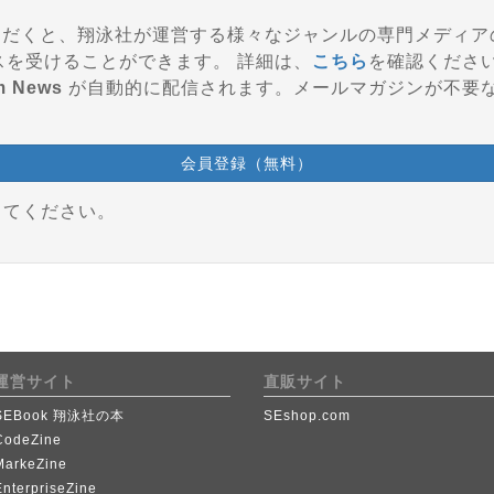
登録いただくと、翔泳社が運営する様々なジャンルの専門メディ
参加、会員特典などのサービスを受けることができます。 詳細は、
こちら
を確認くださ
m News
が自動的に配信されます。メールマガジンが不要
会員登録（無料）
してください。
運営サイト
直販サイト
SEBook 翔泳社の本
SEshop.com
CodeZine
MarkeZine
EnterpriseZine