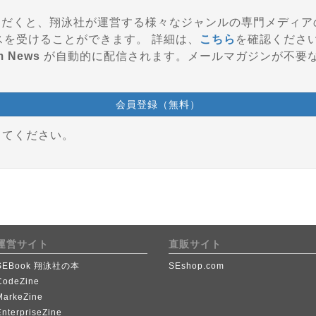
登録いただくと、翔泳社が運営する様々なジャンルの専門メディ
参加、会員特典などのサービスを受けることができます。 詳細は、
こちら
を確認くださ
m News
が自動的に配信されます。メールマガジンが不要
会員登録（無料）
してください。
運営サイト
直販サイト
SEBook 翔泳社の本
SEshop.com
CodeZine
MarkeZine
EnterpriseZine