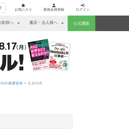
す
お気に入り
新規会員登録
ログイン
の皆様へ
書店・法人様へ
公式通販
AIの基礎技術 >
会員特典