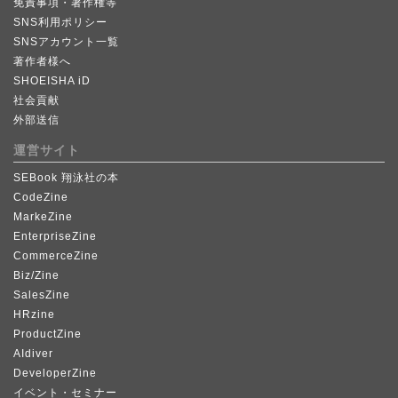
免責事項・著作権等
SNS利用ポリシー
SNSアカウント一覧
著作者様へ
SHOEISHA iD
社会貢献
外部送信
運営サイト
SEBook 翔泳社の本
CodeZine
MarkeZine
EnterpriseZine
CommerceZine
Biz/Zine
SalesZine
HRzine
ProductZine
AIdiver
DeveloperZine
イベント・セミナー