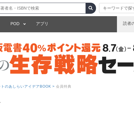
キーワードで探
読者
POD
アプリ
ートのあしらいアイデアBOOK >
会員特典
ル