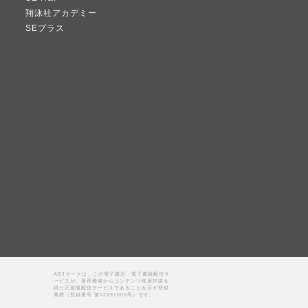
翔泳社アカデミー
SEプラス
ABJマークは、この電子書店・電子書籍配信サ
ービスが、著作権者からコンテンツ使用許諾を
得た正規版配信サービスであることを示す登録
商標（登録番号 第12291000号）です。