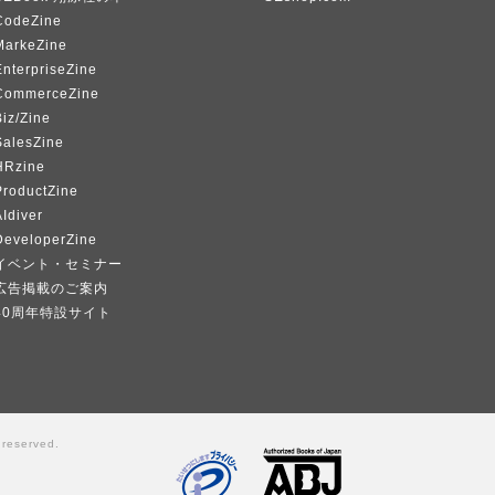
CodeZine
MarkeZine
EnterpriseZine
CommerceZine
iz/Zine
SalesZine
HRzine
ProductZine
Idiver
DeveloperZine
イベント・セミナー
広告掲載のご案内
40周年特設サイト
 reserved.