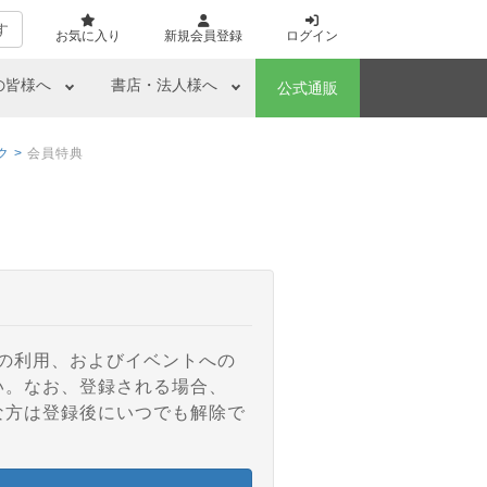
す
お気に入り
新規会員登録
ログイン
の皆様へ
書店・法人様へ
公式通販
ク >
会員特典
アの利用、およびイベントへの
い。なお、登録される場合、
な方は登録後にいつでも解除で