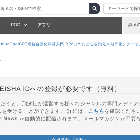
キーワードで探
読者
POD
アプリ
or desktop×ChatGPT業務自動化開発入門 RPAとAIによる自動化＆効率化テクニッ
ル
EISHA iDへの登録が必要です（無料）
登録いただくと、翔泳社が運営する様々なジャンルの専門メディ
参加、会員特典などのサービスを受けることができます。 詳細は、
こちら
を確認くださ
m News
が自動的に配信されます。メールマガジンが不要