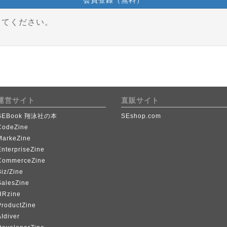
会員登録（無料）
してください。
運営サイト
直販サイト
SEBook 翔泳社の本
SEshop.com
CodeZine
MarkeZine
EnterpriseZine
CommerceZine
iz/Zine
SalesZine
HRzine
ProductZine
Idiver