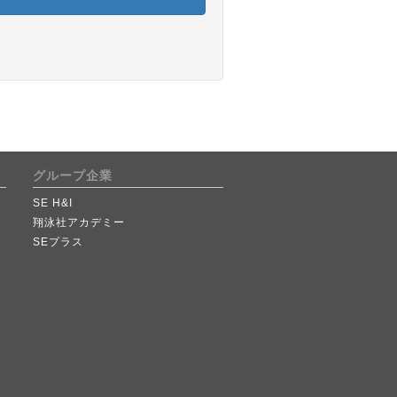
グループ企業
SE H&I
翔泳社アカデミー
SEプラス