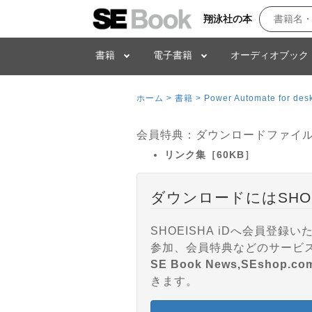
翔泳社の本
書籍
電子書籍
オーディオブック
ホーム >
書籍 >
Power Automate f
会員特典：ダウンロードファイ
リンク集［60KB］
ダウンロードにはSHO
SHOEISHA iDへ会員
SE Book News,SEshop.co
きます。