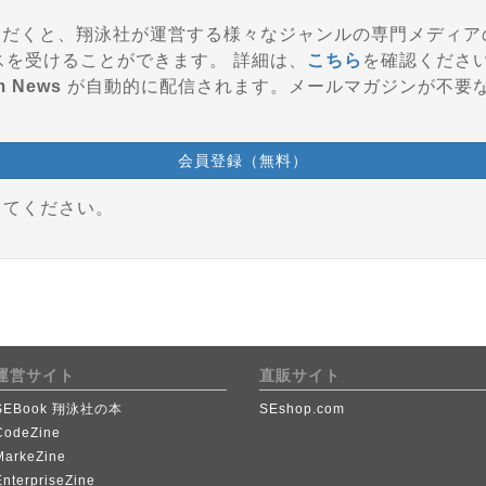
登録いただくと、翔泳社が運営する様々なジャンルの専門メディ
参加、会員特典などのサービスを受けることができます。 詳細は、
こちら
を確認くださ
m News
が自動的に配信されます。メールマガジンが不要
会員登録（無料）
してください。
運営サイト
直販サイト
SEBook 翔泳社の本
SEshop.com
CodeZine
MarkeZine
EnterpriseZine