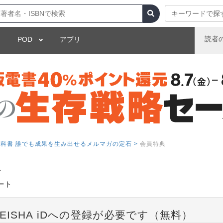
キーワードで探
読者
POD
アプリ
科書 誰でも成果を生み出せるメルマガの定石 >
会員特典
ル
ート
EISHA iDへの登録が必要です（無料）