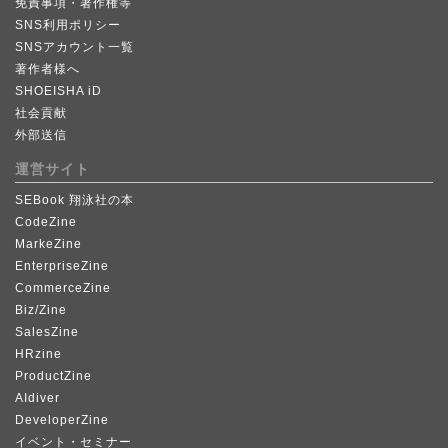
免責事項・著作権等
SNS利用ポリシー
SNSアカウント一覧
著作者様へ
SHOEISHA iD
社会貢献
外部送信
運営サイト
SEBook 翔泳社の本
CodeZine
MarkeZine
EnterpriseZine
CommerceZine
Biz/Zine
SalesZine
HRzine
ProductZine
AIdiver
DeveloperZine
イベント・セミナー