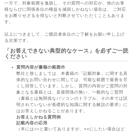
一方で、対象範囲を逸脱し、その質問への対応が、他のお客
様ならびに関係各位の権益を減損しかねない場合は、 ご対応
をお断りせざるを得ないと判断させていただくこともありま
す。
以上につきまして、ご購読者各位のご了解をお願い申し上げ
る次第です。
「お答えできない典型的なケース」を必ずご一読
ください
質問内容が書籍の範囲外
弊社と致しましては、本書籍の「記載対象」に関する具
体的なお問い合わせに関しては、可能な範囲で最善を尽
くし回答しています。しかし、質問の内容がご質問の対
象となる書籍とは、直接関係の無い、一般的なご質問
（書籍とは無関係なパソコンのトラブル、その本では説
明されていないが基礎的な知識に関する解説の要求）に
はお答えしかねることがあります。
お答えしかねる質問例
記載内容の応用
（本には○○と書いてありますが、××にしたい場合はど