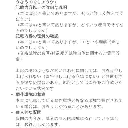
うなるのでしょうか）
記載内容以上の詳細な説明
（本には○○と書いてありますが、もっと詳しく教えてく
ださい）
（本には○○と書いてありますが、どういう理由でそうな
るのでしょうか）
記載内容の理解の確認
（本には○○と書いてありますが、□□という理解で正し
いのでしょうか）
（資格試験の合否/難易度等試験自体に関するご質問等
含）
上記の例のようなお問い合わせに関しては、お答え申し
上げられない（回答申し上げる立場にない）と判断せざ
るを得ない場合があり、原則としては回答をご容赦いた
だいている状況です
動作環境の相違
本書に記載している動作環境と異なる環境で操作されて
いる場合は、お答えしかねることがあります。
個人的な質問
質問の内容が、読者の個人的環境に依存している場合
は、お答えしかねます。