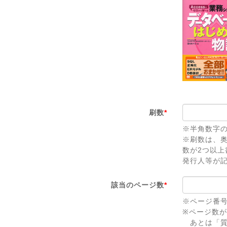
刷数
*
※半角数字
※刷数は、
数が2つ以
発行人等が
該当のページ数
*
※ページ番
※ページ数
あとは「質