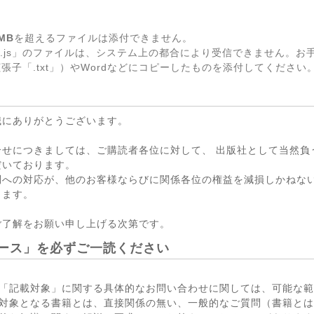
MB
を超えるファイルは添付できません。
.js」のファイルは、システム上の都合により受信できません。お
張子「.txt」）やWordなどにコピーしたものを添付してください
誠にありがとうございます。
合せにつきましては、ご購読者各位に対して、 出版社として当然負
だいております。
問への対応が、他のお客様ならびに関係各位の権益を減損しかねない
ります。
ご了解をお願い申し上げる次第です。
ース」を必ずご一読ください
「記載対象」に関する具体的なお問い合わせに関しては、可能な範
対象となる書籍とは、直接関係の無い、一般的なご質問（書籍とは