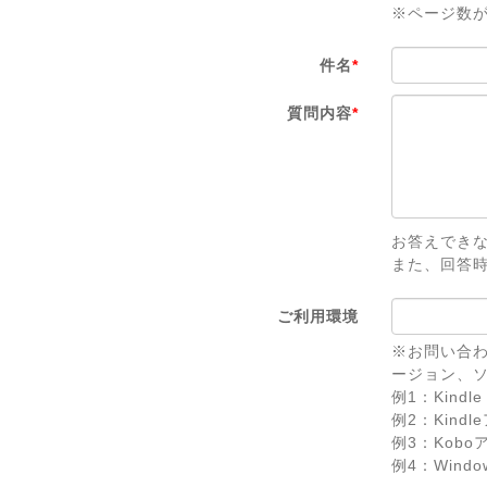
※ページ数
件名
*
質問内容
*
お答えでき
また、回答
ご利用環境
※お問い合わ
ージョン、
例1：Kindle 
例2：Kindl
例3：Koboアプ
例4：Windows 