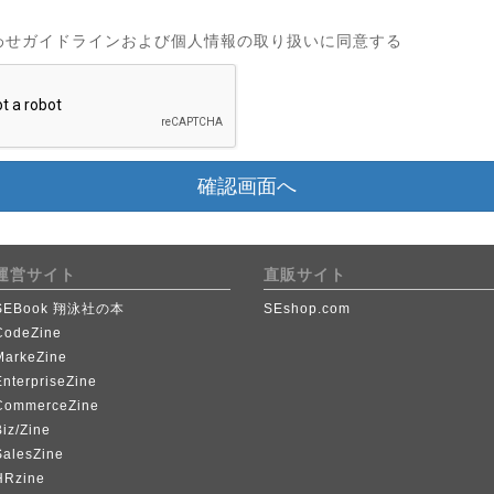
わせガイドラインおよび個人情報の取り扱いに同意する
確認画面へ
運営サイト
直販サイト
SEBook 翔泳社の本
SEshop.com
CodeZine
MarkeZine
EnterpriseZine
CommerceZine
iz/Zine
SalesZine
HRzine