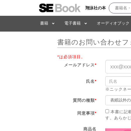
翔泳社の本
書籍
電子書籍
オーディオブック
書籍のお問い合わせフ
*は必須項目。
メールアドレス
*
氏名
*
※ニックネ
質問の種類
*
本書に記
同意事項
*
す。あらか
商品名