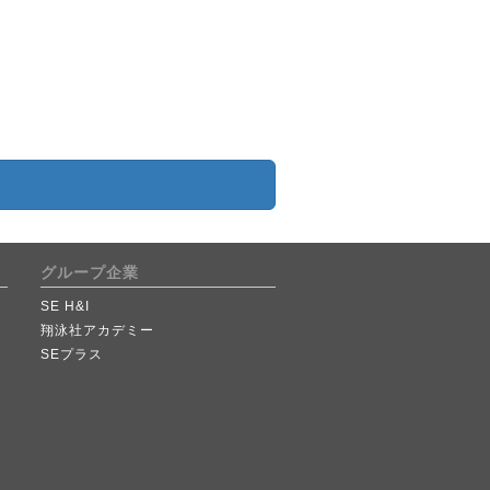
グループ企業
SE H&I
翔泳社アカデミー
SEプラス