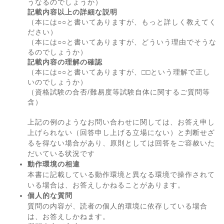
うなるのでしょうか）
記載内容以上の詳細な説明
（本には○○と書いてありますが、もっと詳しく教えてく
ださい）
（本には○○と書いてありますが、どういう理由でそうな
るのでしょうか）
記載内容の理解の確認
（本には○○と書いてありますが、□□という理解で正し
いのでしょうか）
（資格試験の合否/難易度等試験自体に関するご質問等
含）
上記の例のようなお問い合わせに関しては、お答え申し
上げられない（回答申し上げる立場にない）と判断せざ
るを得ない場合があり、原則としては回答をご容赦いた
だいている状況です
動作環境の相違
本書に記載している動作環境と異なる環境で操作されて
いる場合は、お答えしかねることがあります。
個人的な質問
質問の内容が、読者の個人的環境に依存している場合
は、お答えしかねます。