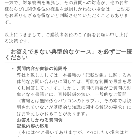
一方で、対象範囲を逸脱し、その質問への対応が、他のお客
様ならびに関係各位の権益を減損しかねない場合は、 ご対応
をお断りせざるを得ないと判断させていただくこともありま
す。
以上につきまして、ご購読者各位のご了解をお願い申し上げ
る次第です。
「お答えできない典型的なケース」を必ずご一読
ください
質問内容が書籍の範囲外
弊社と致しましては、本書籍の「記載対象」に関する具
体的なお問い合わせに関しては、可能な範囲で最善を尽
くし回答しています。しかし、質問の内容がご質問の対
象となる書籍とは、直接関係の無い、一般的なご質問
（書籍とは無関係なパソコンのトラブル、その本では説
明されていないが基礎的な知識に関する解説の要求）に
はお答えしかねることがあります。
お答えしかねる質問例
記載内容の応用
（本には○○と書いてありますが、××にしたい場合はど